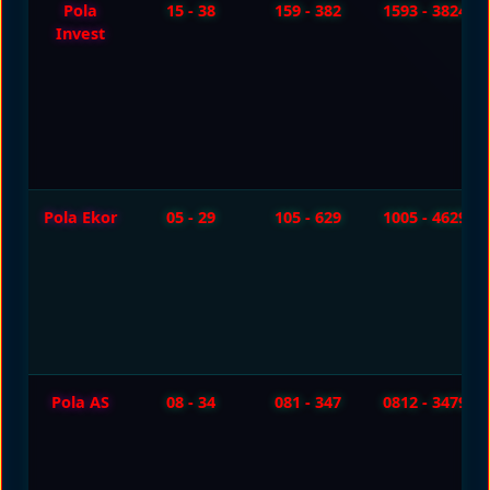
Pola
15 - 38
159 - 382
1593 - 3824
Invest
Pola Ekor
05 - 29
105 - 629
1005 - 4629
Pola AS
08 - 34
081 - 347
0812 - 3479