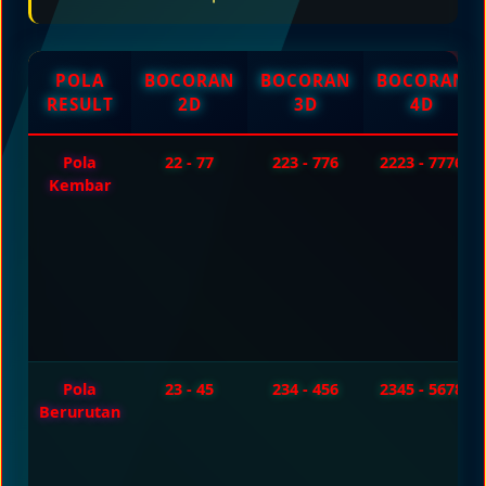
POLA
BOCORAN
BOCORAN
BOCORAN
RESULT
2D
3D
4D
Pola
22 - 77
223 - 776
2223 - 7776
Kembar
Pola
23 - 45
234 - 456
2345 - 5678
Berurutan