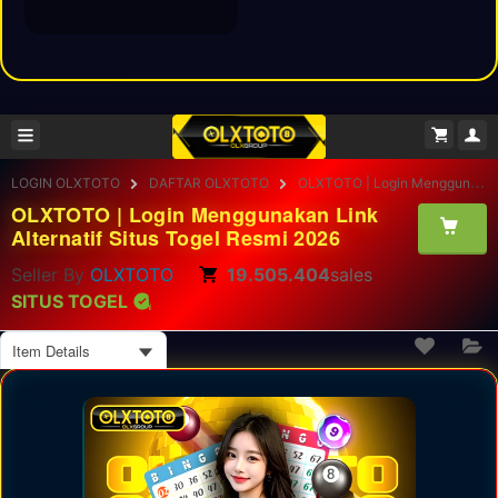
LOGIN OLXTOTO
DAFTAR OLXTOTO
OLXTOTO | Login Menggunakan Link Alternatif Situs Togel Resmi 2026
OLXTOTO | Login Menggunakan Link
Alternatif Situs Togel Resmi 2026
Seller By
OLXTOTO
19.505.404
sales
SITUS TOGEL
Item Details