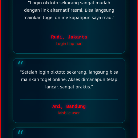
"Login olxtoto sekarang sangat mudah
dengan link alternatif resmi. Bisa langsung
mainkan togel online kapanpun saya mau."
Rudi, Jakarta
Login tiap hari
"Setelah login olxtoto sekarang, langsung bisa
mainkan togel online. Akses dimanapun tetap
lancar, sangat praktis."
Ani, Bandung
Mobile user