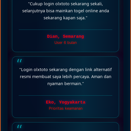
"Cukup login olxtoto sekarang sekali,
selanjutnya bisa mainkan togel online anda
sekarang kapan saja."
Dian, Semarang
User 6 bulan
"Login olxtoto sekarang dengan link alternatif
resmi membuat saya lebih percaya. Aman dan
nyaman bermain."
Eko, Yogyakarta
Prioritas keamanan