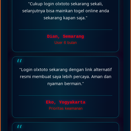
"Cukup login olxtoto sekarang sekali,
selanjutnya bisa mainkan togel online anda
sekarang kapan saja."
Dian, Semarang
User 6 bulan
"Login olxtoto sekarang dengan link alternatif
resmi membuat saya lebih percaya. Aman dan
nyaman bermain."
Eko, Yogyakarta
Prioritas keamanan