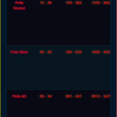
Pola
15 - 38
159 - 382
1593 - 3824
Invest
Pola Ekor
05 - 29
105 - 629
1005 - 4629
Pola AS
08 - 34
081 - 347
0812 - 3479