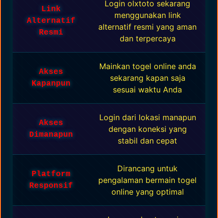
Login olxtoto sekarang
Link
menggunakan link
Alternatif
alternatif resmi yang aman
Resmi
dan terpercaya
Mainkan togel online anda
Akses
sekarang kapan saja
Kapanpun
sesuai waktu Anda
Login dari lokasi manapun
Akses
dengan koneksi yang
Dimanapun
stabil dan cepat
Dirancang untuk
Platform
pengalaman bermain togel
Responsif
online yang optimal