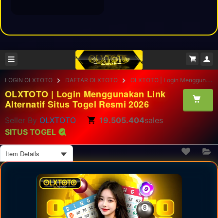
LOGIN OLXTOTO
DAFTAR OLXTOTO
OLXTOTO | Login Menggunakan Link Alternatif Situs Togel Resmi 2026
OLXTOTO | Login Menggunakan Link
Alternatif Situs Togel Resmi 2026
Seller By
OLXTOTO
19.505.404
sales
SITUS TOGEL
Item Details