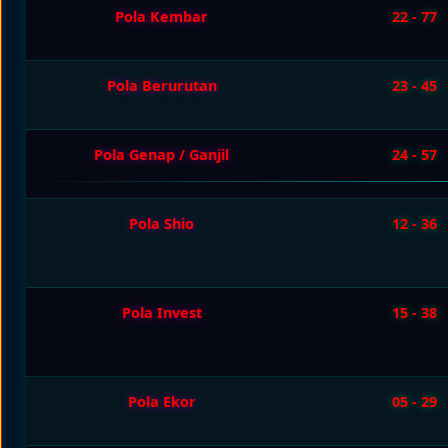
Pola Kembar
22 - 77
Pola Berurutan
23 - 45
Pola Genap / Ganjil
24 - 57
Pola Shio
12 - 36
Pola Invest
15 - 38
Pola Ekor
05 - 29