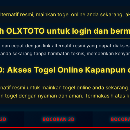
lternatif resmi, mainkan togel online anda sekarang,
 OLXTOTO untuk login dan berma
n cepat dengan link alternatif resmi yang dapat diakses
e anda sekarang tanpa hambatan teknis, memberikan kenyam
: Akses Togel Online Kapanpun
rnatif resmi untuk mainkan togel online anda sekara
an togel dengan nyaman dan aman. Terimakasih atas
2D
BOCORAN 3D
BOCORA