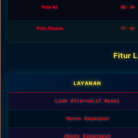
Pola AS
08 - 34
Pola Khusus
17 - 42
Fitur 
LAYANAN
Link Alternatif Resmi
Akses Kapanpun
Akses Dimanapun