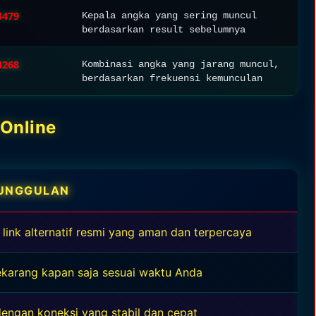
3479
Kepala angka yang sering muncul
berdasarkan result sebelumnya
4268
Kombinasi angka yang jarang muncul,
berdasarkan frekuensi kemunculan
 Online
UNGGULAN
ink alternatif resmi yang aman dan terpercaya
ekarang kapan saja sesuai waktu Anda
dengan koneksi yang stabil dan cepat