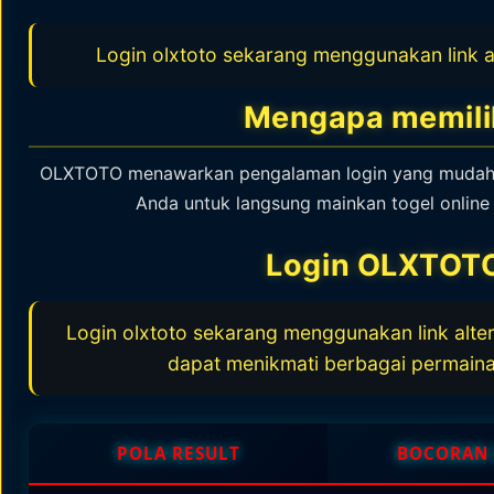
Login olxtoto sekarang menggunakan link a
Mengapa memilih
OLXTOTO menawarkan pengalaman login yang mudah da
Anda untuk langsung mainkan togel onlin
Login OLXTOTO
Login olxtoto sekarang menggunakan link alte
dapat menikmati berbagai permain
POLA RESULT
BOCORAN 