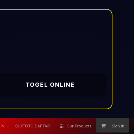
TOGEL ONLINE
IN
OLXTOTO DAFTAR
Our Products
Sign In