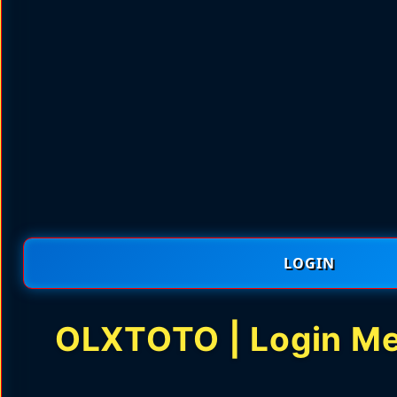
LOGIN
OLXTOTO | Login Men