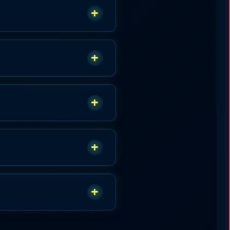
+
p masukkan username dan
+
rang.
a 24/7 untuk memungkinkan
+
ng.
k alternatif resmi, akses
+
sekarang dengan berbagai
+
lengkapi sistem keamanan