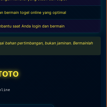
n bermain togel online yang optimal
bantu saat Anda login dan bermain
gai bahan pertimbangan, bukan jaminan. Bermainlah
XTOTO
nline