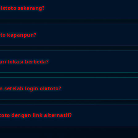
lxtoto sekarang?
ng menggunakan link alternatif resmi yang tersedia. Cuku
sword Anda untuk langsung mainkan togel online anda seka
toto kapanpun?
lxtoto sekarang kapanpun Anda inginkan. Platform tersedi
Anda mainkan togel online anda sekarang sesuai waktu lua
ari lokasi berbeda?
karang dapat dilakukan dimanapun Anda berada. Dengan lin
tetap stabil dari berbagai lokasi.
 setelah login olxtoto?
sekarang, Anda dapat langsung mainkan togel online anda 
pilihan pasaran dan permainan yang tersedia.
oto dengan link alternatif?
xtoto sekarang menggunakan link alternatif resmi yang di