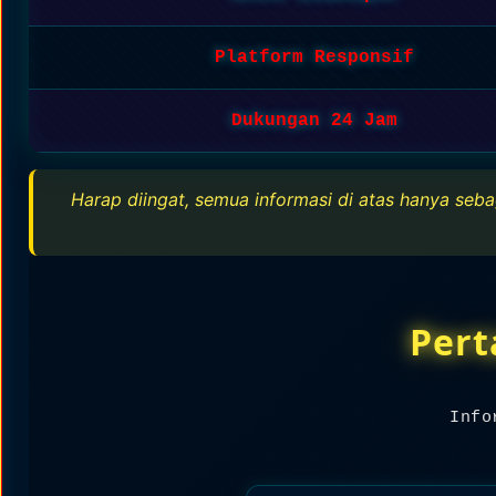
Platform Responsif
Dukungan 24 Jam
Harap diingat, semua informasi di atas hanya seb
Pert
Info