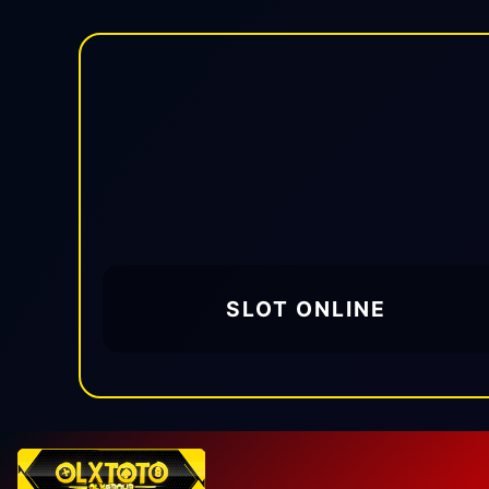
SLOT ONLINE